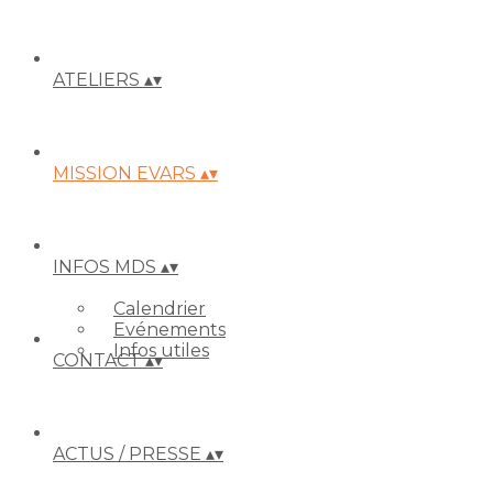
ATELIERS
▴
▾
MISSION EVARS
▴
▾
INFOS MDS
▴
▾
Calendrier
Evénements
Infos utiles
CONTACT
▴
▾
ACTUS / PRESSE
▴
▾