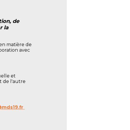
ion, de
r la
n en matière de
aboration avec
uelle et
 de l'autre
@mds19.fr